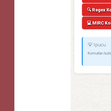
🔍 Regex K
💻 MIRC Ko
💡 İpucu
Komutları kulla