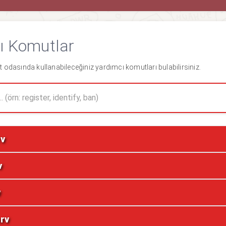
ı Komutlar
odasında kullanabileceğiniz yardımcı komutları bulabilirsiniz.
rv
v
v
rv