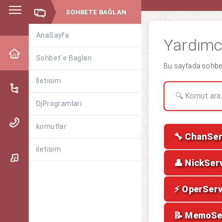
SOHBETE BAĞLAN
AnaSayfa
Yardımc
Sohbet`e Baglan
Bu sayfada sohbet 
İletisim
DjProgramlari
komutlar
🔧 ChanSe
iletisim
👤 NickSer
⚡ OperSer
📝 MemoSe