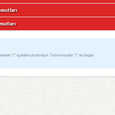
omutları
mutları
nırken "/" işaretini unutmayın. Tüm komutlar "/" ile başlar.